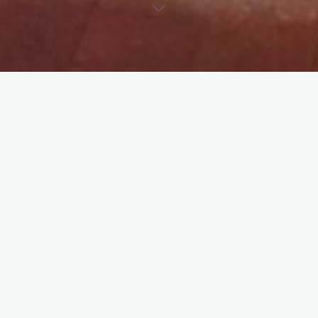
Ogni sorte di strumenti
est un jeune ensemble spécialisé en
musique ancienne, qui s’est formé au Conservatoire
d’Amsterdam. Avec à la fois une approche historiquement
informée et une curiosité à propos des répertoires rarement
joués, ils cherchent à expérimenter avec les différents timbres
des instruments à vent anciens, en particulier les flûtes à bec,
sacqueboutes et dulcianes, accompagnés par un orgue.
Leurs différents programmes leur ont permis d’aborder un
vaste répertoire allant des motets de Josquin Desprez ou
Tomás Luis de Victoria, aux fantaisies et c
anzon
d’Andrea
Falconieri et Bartholomeo de Selma y Salaverde, en passant
par les madrigaux de Philippe de Monte, Cipriano de Rore ou