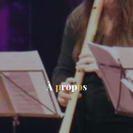
À
p
r
o
p
o
s